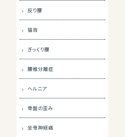
反り腰
猫背
ぎっくり腰
腰椎分離症
ヘルニア
骨盤の歪み
坐骨神経痛