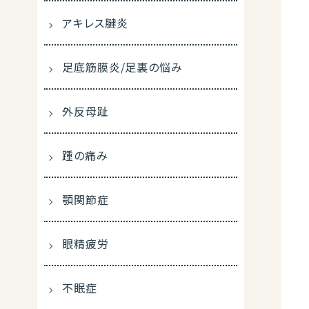
アキレス腱炎
足底筋膜炎/足裏の悩み
外反母趾
踵の痛み
顎関節症
眼精疲労
不眠症