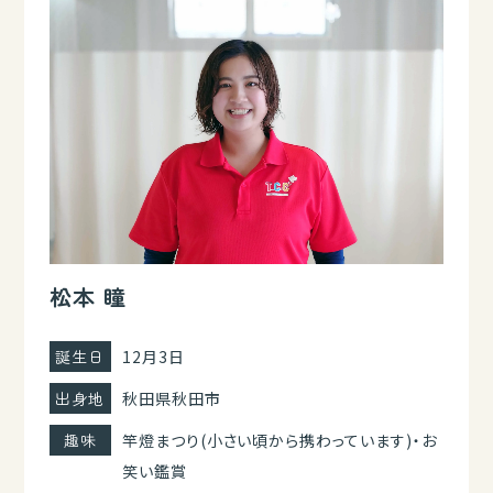
松本 瞳
誕生日
12月3日
出身地
秋田県秋田市
趣味
竿燈まつり(小さい頃から携わっています)・お
笑い鑑賞