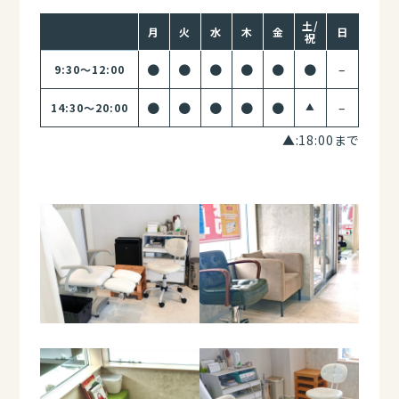
土/
月
火
水
木
金
日
祝
●
●
●
●
●
●
–
9:30～12:00
●
●
●
●
●
–
14:30～20:00
▲
▲:18:00まで