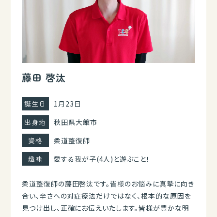
藤田 啓汰
誕生日
1月23日
出身地
秋田県大館市
資格
柔道整復師
趣味
愛する我が子(4人)と遊ぶこと！
柔道整復師の藤田啓汰です。皆様のお悩みに真摯に向き
合い、辛さへの対症療法だけではなく、根本的な原因を
見つけ出し、正確にお伝えいたします。皆様が豊かな明