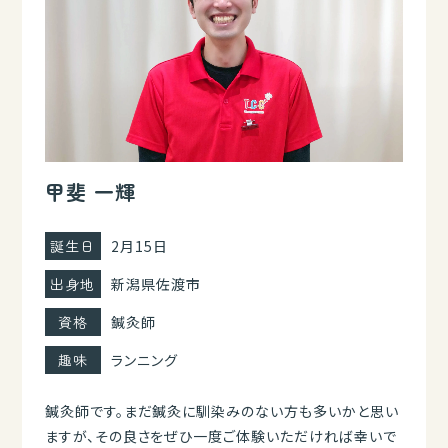
甲斐 一輝
誕生日
2月15日
出身地
新潟県佐渡市
資格
鍼灸師
趣味
ランニング
鍼灸師です。まだ鍼灸に馴染みのない方も多いかと思い
ますが、その良さをぜひ一度ご体験いただければ幸いで