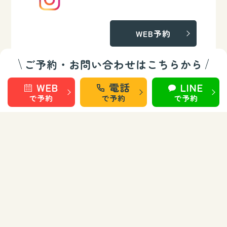
WEB予約
ご予約・お問い合わせはこちらから
WEB
電話
LINE
019-652-5855
盛岡 上田院
で予約
で予約
で予約
受付：10:00～20:00
(日曜休診)
WEB予約
LINEで予約
019-681-6068
盛岡 南大通院