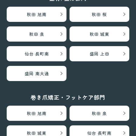
秋田 旭南
秋田 桜
秋田 泉
秋田 城東
仙台 長町南
盛岡 上田
盛岡 南大通
巻き爪矯正・フットケア部門
秋田 旭南
秋田 泉
秋田 城東
仙台 長町南