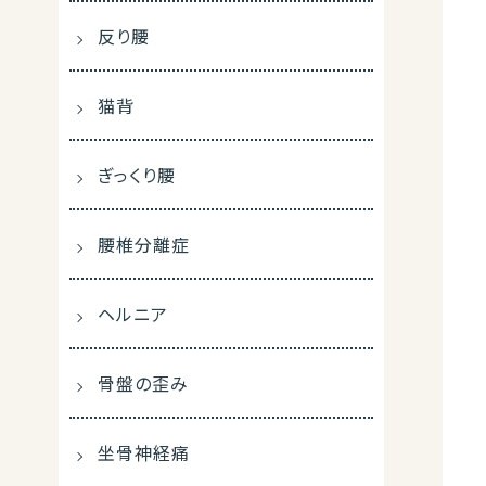
反り腰
猫背
ぎっくり腰
腰椎分離症
ヘルニア
骨盤の歪み
坐骨神経痛