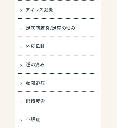
アキレス腱炎
足底筋膜炎/足裏の悩み
外反母趾
踵の痛み
顎関節症
眼精疲労
不眠症