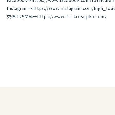
Facebook→
https://www.facebook.com/totalcare.s
Instagram→
https://www.instagram.com/high_tou
交通事故関連→
https://www.tcc-kotsujiko.com/