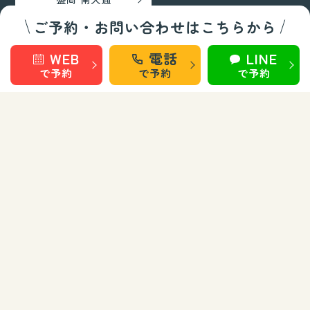
ご予約・お問い合わせはこちらから
巻き爪矯正・フットケア部門
WEB
電話
LINE
で予約
で予約
で予約
秋田 旭南
秋田 泉
秋田 城東
仙台 長町南
盛岡 上田
盛岡 南大通
お知らせ
お問い合わせ
運営会社