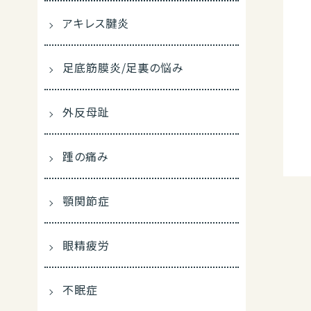
アキレス腱炎
足底筋膜炎/足裏の悩み
外反母趾
踵の痛み
顎関節症
眼精疲労
不眠症