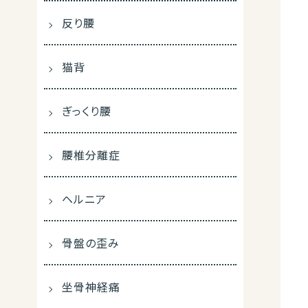
反り腰
猫背
ぎっくり腰
腰椎分離症
ヘルニア
骨盤の歪み
坐骨神経痛