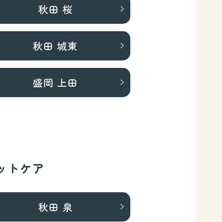
秋田 桜
秋田 城東
盛岡 上田
ットケア
秋田 泉