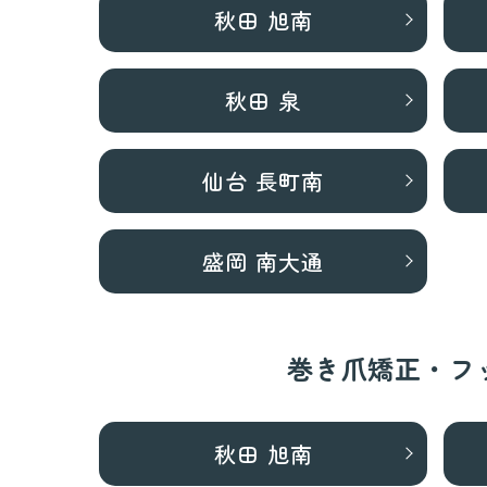
秋田 旭南
秋田 泉
仙台 長町南
盛岡 南大通
巻き爪矯正・フ
秋田 旭南