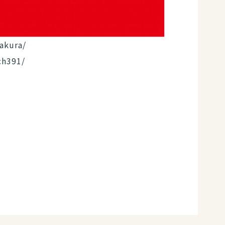
akura/
ch391/