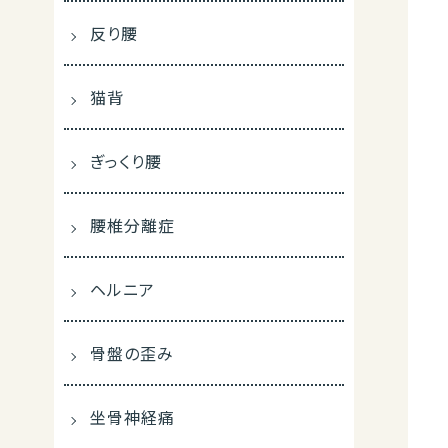
反り腰
猫背
ぎっくり腰
腰椎分離症
ヘルニア
骨盤の歪み
坐骨神経痛