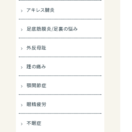
アキレス腱炎
足底筋膜炎/足裏の悩み
外反母趾
踵の痛み
顎関節症
眼精疲労
不眠症