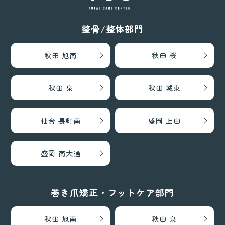
整骨/整体部門
秋田 旭南
秋田 桜
秋田 泉
秋田 城東
仙台 長町南
盛岡 上田
盛岡 南大通
巻き爪矯正・フットケア部門
秋田 旭南
秋田 泉