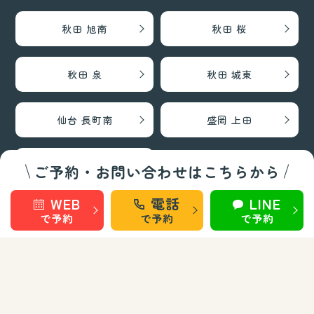
秋田 旭南
秋田 桜
秋田 泉
秋田 城東
仙台 長町南
盛岡 上田
盛岡 南大通
ご予約・お問い合わせはこちらから
WEB
電話
LINE
巻き爪矯正・フットケア部門
で予約
で予約
で予約
秋田 旭南
秋田 泉
秋田 城東
仙台 長町南