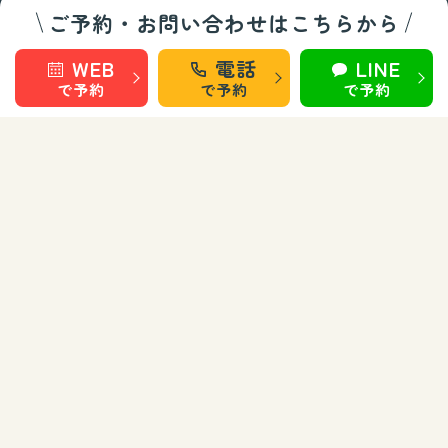
ご予約・お問い合わせはこちらから
巻き爪矯正・フットケア部門
WEB
電話
LINE
で予約
で予約
で予約
秋田 旭南
秋田 泉
秋田 城東
仙台 長町南
盛岡 上田
盛岡 南大通
お知らせ
お問い合わせ
運営会社