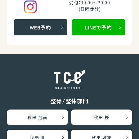
受付：10:00～20:00
(日曜休診)
WEB予約
LINEで予約
整骨/整体部門
秋田 旭南
秋田 桜
秋田 泉
秋田 城東