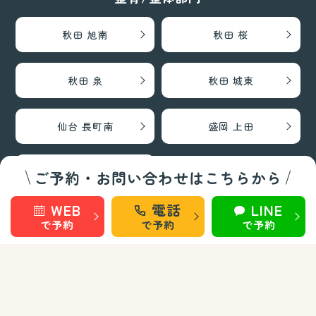
秋田 旭南
秋田 桜
秋田 泉
秋田 城東
仙台 長町南
盛岡 上田
盛岡 南大通
ご予約・お問い合わせはこちらから
WEB
電話
LINE
で予約
で予約
で予約
巻き爪矯正・フットケア部門
秋田 旭南
秋田 泉
秋田 城東
仙台 長町南