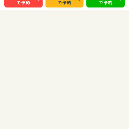
で予約
で予約
で予約
秋田 旭南
秋田 泉
秋田 城東
仙台 長町南
盛岡 上田
盛岡 南大通
お知らせ
お問い合わせ
運営会社
Copyright © 株式会社CV.Embrace All Rights Reserved.