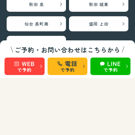
秋田 泉
秋田 城東
仙台 長町南
盛岡 上田
盛岡 南大通
ご予約・お問い合わせはこちらから
WEB
電話
LINE
巻き爪矯正・フットケア部門
で予約
で予約
で予約
秋田 旭南
秋田 泉
秋田 城東
仙台 長町南
盛岡 上田
盛岡 南大通