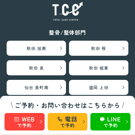
整骨/整体部門
秋田 旭南
秋田 桜
秋田 泉
秋田 城東
仙台 長町南
盛岡 上田
ご予約・お問い合わせはこちらから
盛岡 南大通
WEB
電話
LINE
で予約
で予約
で予約
巻き爪矯正・フットケア部門