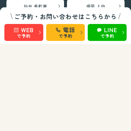
仙台 長町南
盛岡 上田
ご予約・お問い合わせはこちらから
盛岡 南大通
WEB
電話
LINE
で予約
で予約
で予約
巻き爪矯正・フットケア部門
秋田 旭南
秋田 泉
秋田 城東
仙台 長町南
盛岡 上田
盛岡 南大通
お知らせ
お問い合わせ