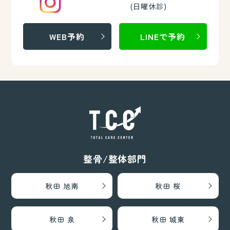
(日曜休診)
WEB予約
LINEで予約
整骨/整体部門
秋田 旭南
秋田 桜
秋田 泉
秋田 城東