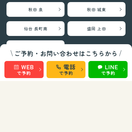
秋田 泉
秋田 城東
仙台 長町南
盛岡 上田
盛岡 南大通
ご予約・お問い合わせはこちらから
WEB
電話
LINE
巻き爪矯正・フットケア部門
で予約
で予約
で予約
秋田 旭南
秋田 泉
秋田 城東
仙台 長町南
盛岡 上田
盛岡 南大通