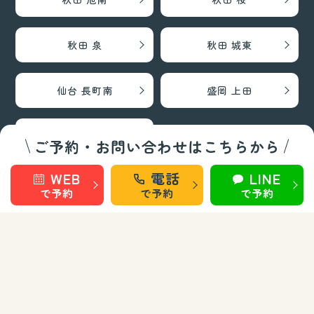
秋田 泉
秋田 城東
仙台 長町南
盛岡 上田
盛岡 南大通
ご予約・お問い合わせはこちらから
WEB
電話
LINE
巻き爪矯正・フットケア部門
で予約
で予約
で予約
秋田 旭南
秋田 泉
秋田 城東
仙台 長町南