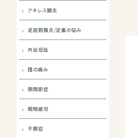
アキレス腱炎
足底筋膜炎/足裏の悩み
外反母趾
踵の痛み
顎関節症
眼精疲労
不眠症