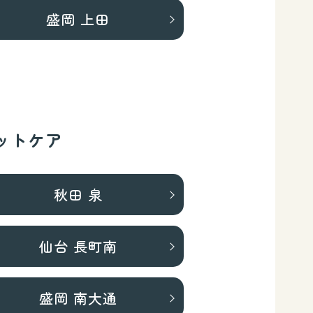
盛岡 上田
ットケア
秋田 泉
仙台 長町南
盛岡 南大通