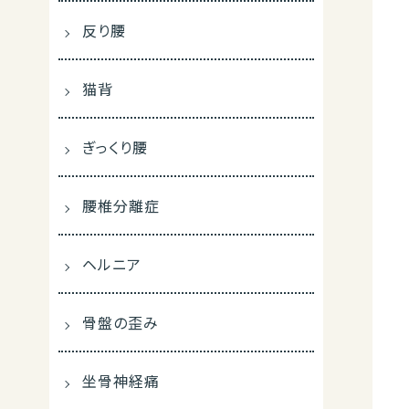
反り腰
猫背
ぎっくり腰
腰椎分離症
ヘルニア
骨盤の歪み
坐骨神経痛