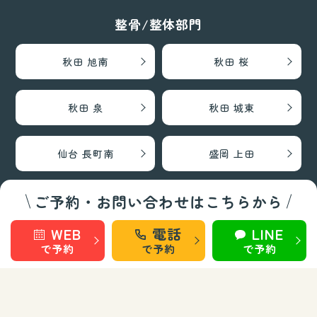
整骨/整体部門
秋田 旭南
秋田 桜
秋田 泉
秋田 城東
仙台 長町南
盛岡 上田
ご予約・お問い合わせはこちらから
盛岡 南大通
WEB
電話
LINE
で予約
で予約
で予約
巻き爪矯正・フットケア部門
秋田 旭南
秋田 泉