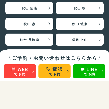
秋田 旭南
秋田 桜
秋田 泉
秋田 城東
仙台 長町南
盛岡 上田
盛岡 南大通
ご予約・お問い合わせはこちらから
WEB
電話
LINE
巻き爪矯正・フットケア部門
で予約
で予約
で予約
秋田 旭南
秋田 泉
秋田 城東
仙台 長町南