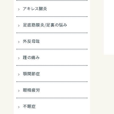
アキレス腱炎
足底筋膜炎/足裏の悩み
外反母趾
踵の痛み
顎関節症
眼精疲労
不眠症