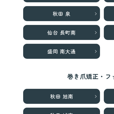
秋田 泉
仙台 長町南
盛岡 南大通
巻き爪矯正・フ
秋田 旭南