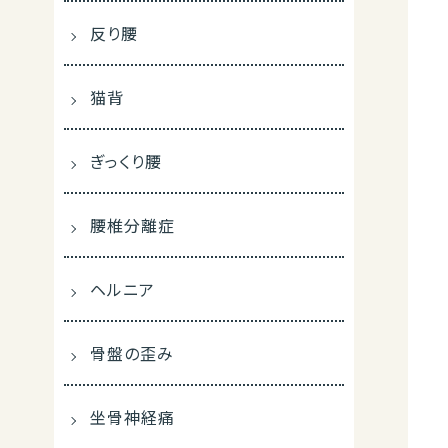
反り腰
猫背
ぎっくり腰
腰椎分離症
ヘルニア
骨盤の歪み
坐骨神経痛