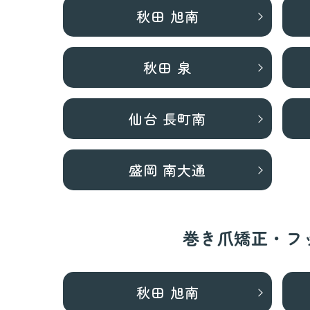
秋田 旭南
秋田 泉
仙台 長町南
盛岡 南大通
巻き爪矯正・フ
秋田 旭南