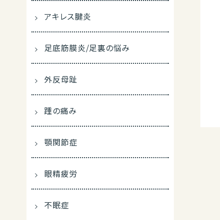
アキレス腱炎
足底筋膜炎/足裏の悩み
外反母趾
踵の痛み
顎関節症
眼精疲労
不眠症