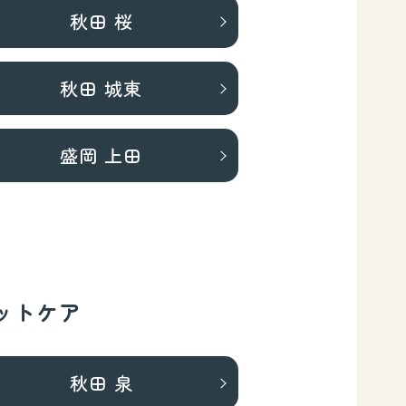
秋田 桜
秋田 城東
盛岡 上田
ットケア
秋田 泉