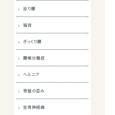
反り腰
猫背
ぎっくり腰
腰椎分離症
ヘルニア
骨盤の歪み
坐骨神経痛