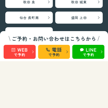
秋田 泉
秋田 城東
仙台 長町南
盛岡 上田
盛岡 南大通
ご予約・お問い合わせはこちらから
WEB
電話
LINE
巻き爪矯正・フットケア部門
で予約
で予約
で予約
秋田 旭南
秋田 泉
秋田 城東
仙台 長町南
盛岡 上田
盛岡 南大通