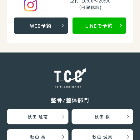
受付：10:00～20:00
(日曜休診)
WEB予約
LINEで予約
整骨/整体部門
秋田 旭南
秋田 桜
秋田 泉
秋田 城東