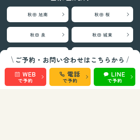
秋田 旭南
秋田 桜
秋田 泉
秋田 城東
仙台 長町南
盛岡 上田
ご予約・お問い合わせはこちらから
WEB
電話
LINE
盛岡 南大通
で予約
で予約
で予約
巻き爪矯正・フットケア部門
秋田 旭南
秋田 泉
秋田 城東
仙台 長町南