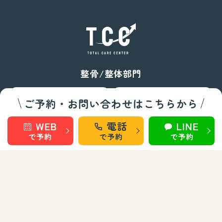
整骨/整体部門
秋田 旭南
秋田 桜
ご予約・お問い合わせはこちらから
WEB
電話
LINE
秋田 泉
秋田 城東
で予約
で予約
で予約
仙台 長町南
盛岡 上田
盛岡 南大通