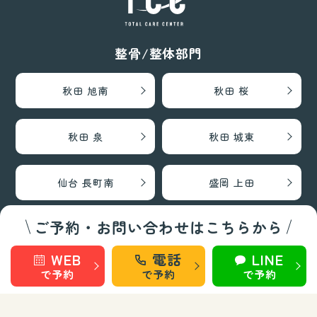
整骨/整体部門
秋田 旭南
秋田 桜
秋田 泉
秋田 城東
仙台 長町南
盛岡 上田
ご予約・お問い合わせはこちらから
盛岡 南大通
WEB
電話
LINE
で予約
で予約
で予約
巻き爪矯正・フットケア部門