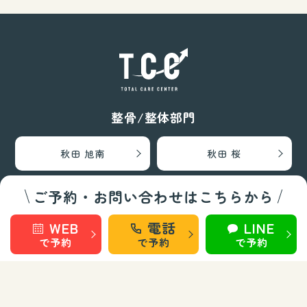
整骨/整体部門
秋田 旭南
秋田 桜
ご予約・お問い合わせはこちらから
秋田 泉
秋田 城東
WEB
電話
LINE
で予約
で予約
で予約
仙台 長町南
盛岡 上田
盛岡 南大通