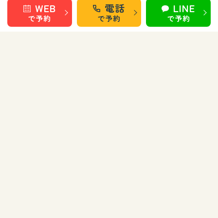
WEB
電話
LINE
で予約
で予約
で予約
盛岡 南大通
巻き爪矯正・フットケア部門
秋田 旭南
秋田 泉
秋田 城東
仙台 長町南
盛岡 上田
盛岡 南大通
お知らせ
お問い合わせ