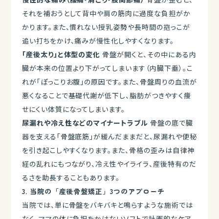
それを補おうとして背中や肩の筋肉に過度な負担がか
かります。また、慣れない授乳姿勢や長時間の抱っこが
追い打ちをかけ、痛みが慢性化しやすくなります。
「産後太り」と体型の変化
骨盤が開くと、その中にある内
臓が本来の位置より下がってしまいます（内臓下垂）。こ
れが「ぽっこりお腹」の原因です。また、骨盤周りの血流が
悪くなることで基礎代謝が低下し、脂肪がつきやすく痩
せにくい体質になってしまいます。
尿漏れや冷え性などのマイナートラブル
骨盤の底で臓
器を支える「骨盤底筋」が緩んだままだと、尿漏れや便秘
を引き起こしやすくなります。また、骨格の歪みは自律神
経の乱れにもつながり、冷え性やイライラ、産後特有のだ
るさを助長することもあります。
3. 当院の「産後骨盤矯正」3つのアプローチ
当院では、単に骨盤をバキバキと鳴らすような施術では
なく、ママの体に負担をかけないソフトで計画的なケア