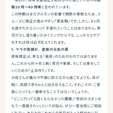
後2ヶ月〜6ヶ月頃
と言われています。
この時期はまだホルモンの影響で関節が柔軟なため、ス
ムーズに矯正が進みやすい「黄金期」です。しかし、6ヶ月
を過ぎたからといって手遅れということはありません。育
児が少し落ち着いたタイミングからでも、しっかりとケア
をすれば体は必ず応えてくれます。
5. ママの笑顔が、家族の元気の源
産後矯正は、単なる「美容」のためのものではありませ
ん。これから何十年と続く育児や家事、そして仕事をして
いくための「土台作り」です。
お母さんが痛みや不調に耐えながら過ごすよりも、体が
軽く、笑顔で赤ちゃんと向き合えること。それこそが、ご家
族にとっても一番幸せなことではないでしょうか。
「どこに行っても良くならなかった腰痛」「産前のズボンを
もう一度履きたい」というお悩み、ぜひ一度当院にご相談
ください。あなたのこれからの毎日がもっと軽やかにな