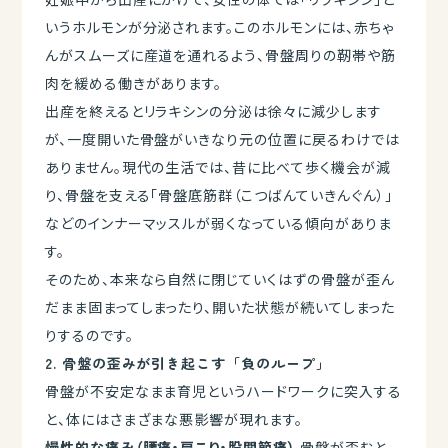
いうホルモンが分泌されます。このホルモンには、赤ちゃ
んがスムーズに産道を通れるよう、骨盤周りの靭帯や筋
肉を緩める働きがあります。
出産を終えるとリラキシンの分泌は徐々に減少します
が、一度開いた骨盤がいきなり元の位置に戻るわけでは
ありません。現代の生活では、昔に比べて歩く機会が減
り、骨盤を支える「骨盤底筋群（こつばんていきんぐん）」
などのインナーマッスルが弱くなっている傾向がありま
す。
そのため、本来なら自然に閉じていくはずの骨盤が歪ん
だまま固まってしまったり、開いた状態が続いてしまった
りするのです。
2. 骨盤の歪みが引き起こす「負のループ」
骨盤が不安定なまま育児というハードワークに突入する
と、体にはさまざまな悪影響が現れます。
慢性的な痛み（腰痛・肩こり・股関節痛）
骨盤が歪むと、