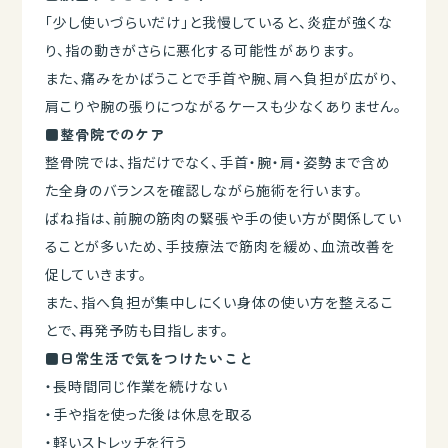
「少し使いづらいだけ」と我慢していると、炎症が強くな
り、指の動きがさらに悪化する可能性があります。
また、痛みをかばうことで手首や腕、肩へ負担が広がり、
肩こりや腕の張りにつながるケースも少なくありません。
■整骨院でのケア
整骨院では、指だけでなく、手首・腕・肩・姿勢まで含め
た全身のバランスを確認しながら施術を行います。
ばね指は、前腕の筋肉の緊張や手の使い方が関係してい
ることが多いため、手技療法で筋肉を緩め、血流改善を
促していきます。
また、指へ負担が集中しにくい身体の使い方を整えるこ
とで、再発予防も目指します。
■日常生活で気をつけたいこと
・長時間同じ作業を続けない
・手や指を使った後は休息を取る
・軽いストレッチを行う