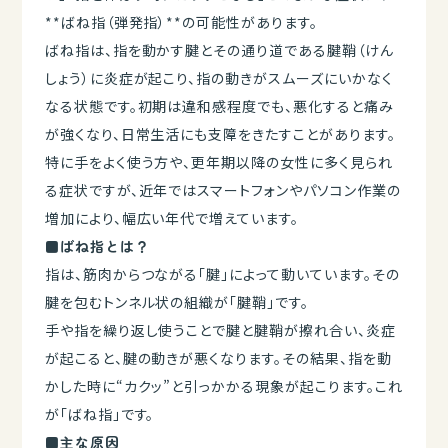
**ばね指（弾発指）**の可能性があります。
ばね指は、指を動かす腱とその通り道である腱鞘（けん
しょう）に炎症が起こり、指の動きがスムーズにいかなく
なる状態です。初期は違和感程度でも、悪化すると痛み
が強くなり、日常生活にも支障をきたすことがあります。
特に手をよく使う方や、更年期以降の女性に多く見られ
る症状ですが、近年ではスマートフォンやパソコン作業の
増加により、幅広い年代で増えています。
■ばね指とは？
指は、筋肉からつながる「腱」によって動いています。その
腱を包むトンネル状の組織が「腱鞘」です。
手や指を繰り返し使うことで腱と腱鞘が擦れ合い、炎症
が起こると、腱の動きが悪くなります。その結果、指を動
かした時に“カクッ”と引っかかる現象が起こります。これ
が「ばね指」です。
■主な原因