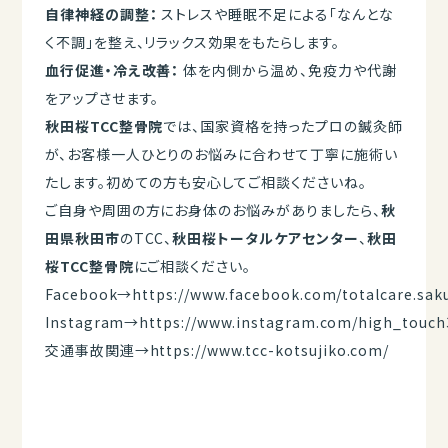
自律神経の調整：
ストレスや睡眠不足による「なんとな
く不調」を整え、リラックス効果をもたらします。
血行促進・冷え改善：
体を内側から温め、免疫力や代謝
をアップさせます。
秋田桜TCC整骨院
では、国家資格を持ったプロの鍼灸師
が、お客様一人ひとりのお悩みに合わせて丁寧に施術い
たします。初めての方も安心してご相談くださいね。
ご自身や周囲の方にお身体のお悩みがありましたら、
秋
田県秋田市
のTCC、
秋田桜トータルケアセンター
、
秋田
桜TCC整骨院
にご相談ください。
Facebook→
https://www.facebook.com/totalcare.sak
Instagram→
https://www.instagram.com/high_touch
交通事故関連→
https://www.tcc-kotsujiko.com/