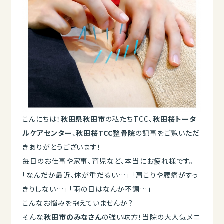
こんにちは！
秋田県秋田市
の私たちTCC、
秋田桜トータ
ルケアセンター
、
秋田桜TCC整骨院
の記事をご覧いただ
きありがとうございます！
毎日のお仕事や家事、育児など、本当にお疲れ様です。
「なんだか最近、体が重だるい…」 「肩こりや腰痛がすっ
きりしない…」 「雨の日はなんか不調…」
こんなお悩みを抱えていませんか？
そんな
秋田市のみなさん
の強い味方！当院の大人気メニ