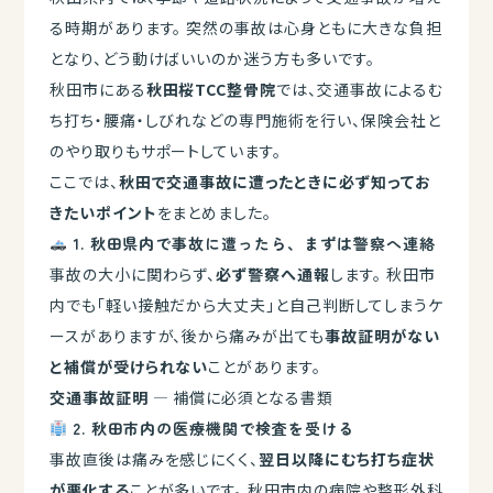
る時期があります。 突然の事故は心身ともに大きな負担
となり、どう動けばいいのか迷う方も多いです。
秋田市にある
秋田桜TCC整骨院
では、交通事故によるむ
ち打ち・腰痛・しびれなどの専門施術を行い、保険会社と
のやり取りもサポートしています。
ここでは、
秋田で交通事故に遭ったときに必ず知ってお
きたいポイント
をまとめました。
1. 秋田県内で事故に遭ったら、まずは警察へ連絡
事故の大小に関わらず、
必ず警察へ通報
します。 秋田市
内でも「軽い接触だから大丈夫」と自己判断してしまうケ
ースがありますが、後から痛みが出ても
事故証明がない
と補償が受けられない
ことがあります。
交通事故証明
— 補償に必須となる書類
2. 秋田市内の医療機関で検査を受ける
事故直後は痛みを感じにくく、
翌日以降にむち打ち症状
が悪化する
ことが多いです。 秋田市内の病院や整形外科