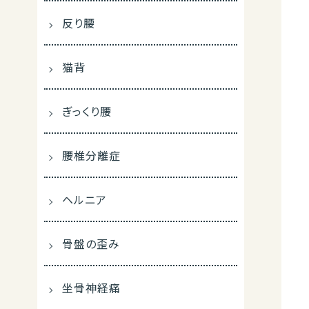
反り腰
猫背
ぎっくり腰
腰椎分離症
ヘルニア
骨盤の歪み
坐骨神経痛