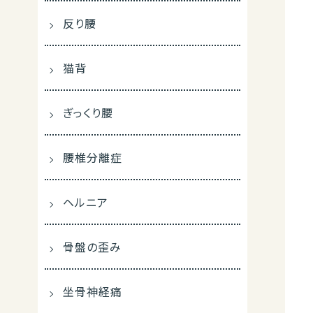
反り腰
猫背
ぎっくり腰
腰椎分離症
ヘルニア
骨盤の歪み
坐骨神経痛