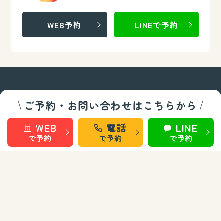
WEB予約
LINEで予約
ご予約・お問い合わせはこちらから
WEB
電話
LINE
で予約
で予約
で予約
整骨/整体部門
秋田 旭南
秋田 桜
秋田 泉
秋田 城東