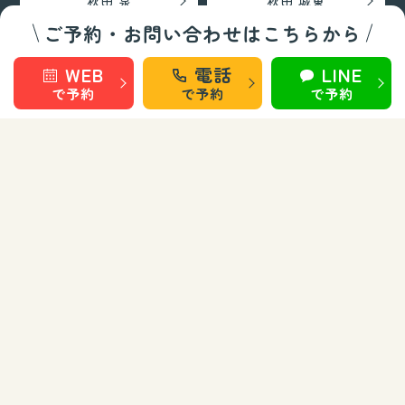
秋田 泉
秋田 城東
ご予約・お問い合わせはこちらから
仙台 長町南
盛岡 上田
WEB
電話
LINE
で予約
で予約
で予約
盛岡 南大通
巻き爪矯正・フットケア部門
秋田 旭南
秋田 泉
秋田 城東
仙台 長町南
盛岡 上田
盛岡 南大通