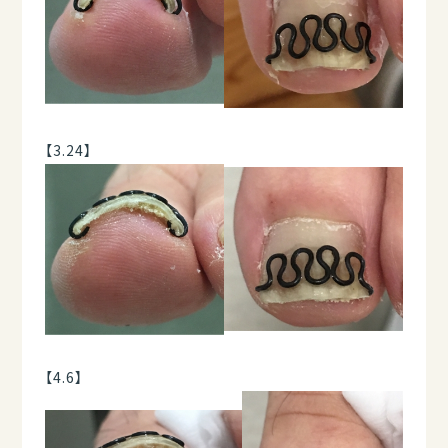
【3.24】
【4.6】