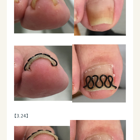
【3.24】