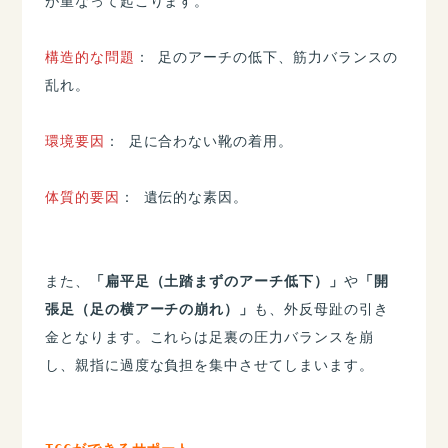
が重なって起こります。
構造的な問題
： 足のアーチの低下、筋力バランスの
乱れ。
環境要因
： 足に合わない靴の着用。
体質的要因
： 遺伝的な素因。
​また、
「扁平足（土踏まずのアーチ低下）」
や
「開
張足（足の横アーチの崩れ）」
も、外反母趾の引き
金となります。これらは足裏の圧力バランスを崩
し、親指に過度な負担を集中させてしまいます。