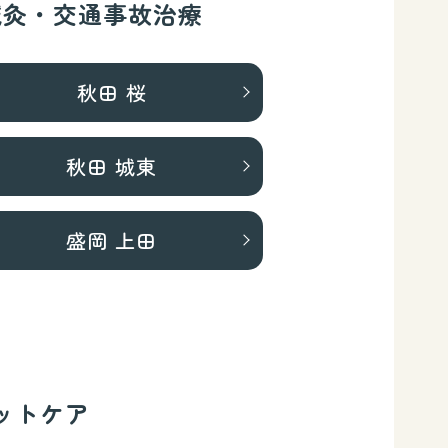
鍼灸・交通事故治療
秋田 桜
秋田 城東
盛岡 上田
ットケア