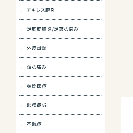
アキレス腱炎
足底筋膜炎/足裏の悩み
外反母趾
踵の痛み
顎関節症
眼精疲労
不眠症