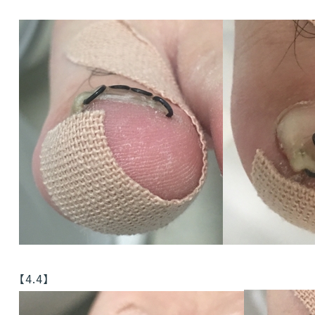
【4.4】