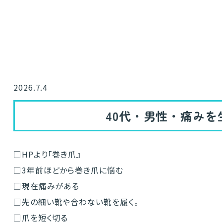
2026.7.4
40代・男性・痛みを
□HPより「巻き爪』
□3年前ほどから巻き爪に悩む
□現在痛みがある
□先の細い靴や合わない靴を履く。
□爪を短く切る