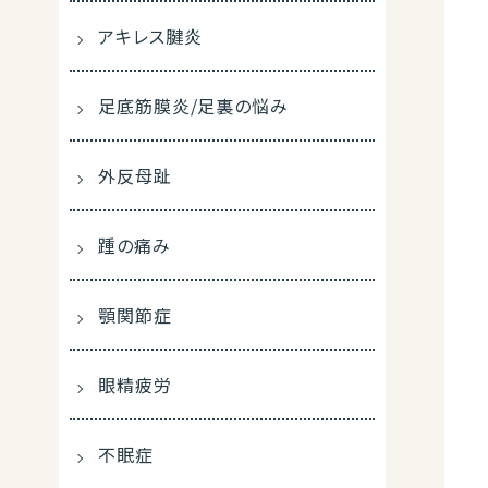
アキレス腱炎
足底筋膜炎/足裏の悩み
外反母趾
踵の痛み
顎関節症
眼精疲労
不眠症