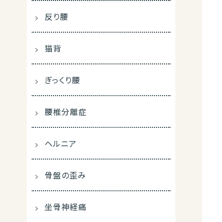
反り腰
猫背
ぎっくり腰
腰椎分離症
ヘルニア
骨盤の歪み
坐骨神経痛