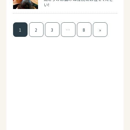
い！
1
2
3
…
8
»