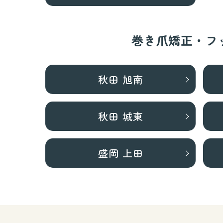
巻き爪矯正・フ
秋田 旭南
秋田 城東
盛岡 上田