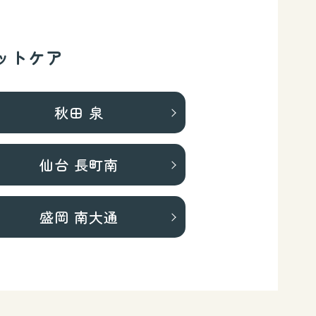
ットケア
秋田 泉
仙台 長町南
盛岡 南大通