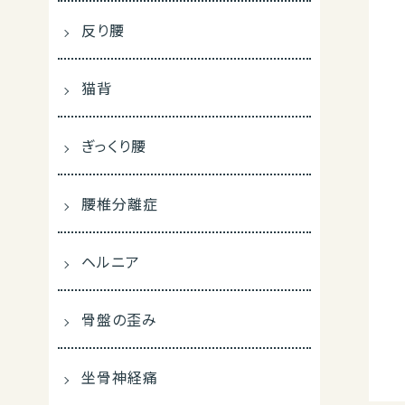
反り腰
猫背
ぎっくり腰
腰椎分離症
ヘルニア
骨盤の歪み
坐骨神経痛