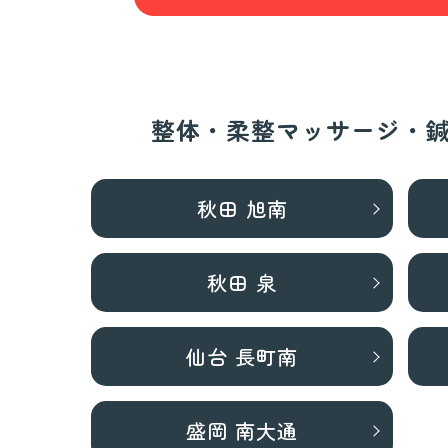
整体・柔整マッサージ・
秋田 旭南
秋田 泉
仙台 長町南
盛岡 南大通