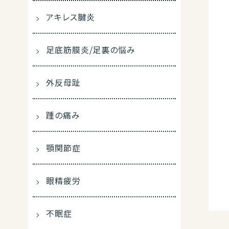
アキレス腱炎
足底筋膜炎/足裏の悩み
外反母趾
踵の痛み
顎関節症
眼精疲労
不眠症