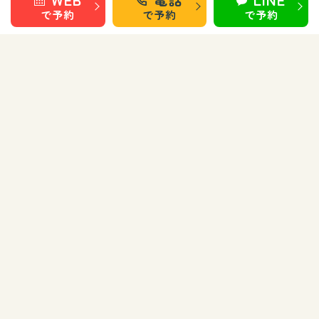
で予約
で予約
で予約
仙台 長町南
盛岡 上田
盛岡 南大通
巻き爪矯正・フットケア部門
秋田 旭南
秋田 泉
秋田 城東
仙台 長町南
盛岡 上田
盛岡 南大通