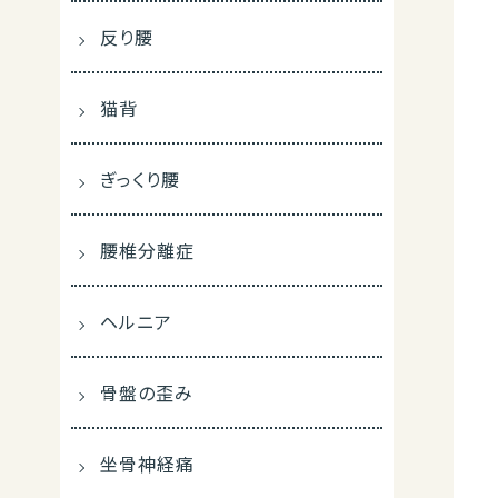
反り腰
猫背
ぎっくり腰
腰椎分離症
ヘルニア
骨盤の歪み
坐骨神経痛