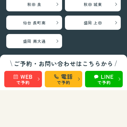
秋田 泉
秋田 城東
仙台 長町南
盛岡 上田
盛岡 南大通
ご予約・お問い合わせはこちらから
巻き爪矯正・フットケア部門
WEB
電話
LINE
秋田 旭南
秋田 泉
で予約
で予約
で予約
秋田 城東
仙台 長町南
盛岡 上田
盛岡 南大通