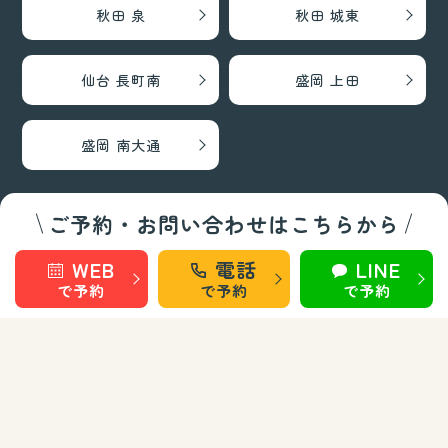
秋田 泉
秋田 城東
仙台 長町南
盛岡 上田
盛岡 南大通
ご予約・お問い合わせはこちらから
巻き爪矯正・フットケア部門
WEB
電話
LINE
秋田 旭南
秋田 泉
で予約
で予約
で予約
秋田 城東
仙台 長町南
盛岡 上田
盛岡 南大通